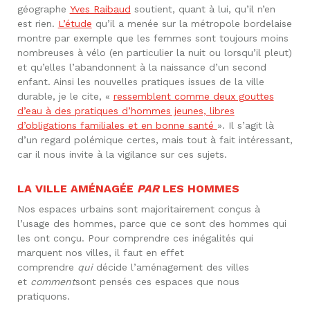
géographe
Yves Raibaud
soutient, quant à lui, qu’il n’en
est rien.
L’étude
qu’il a menée sur la métropole bordelaise
montre par exemple que les femmes sont toujours moins
nombreuses à vélo (en particulier la nuit ou lorsqu’il pleut)
et qu’elles l’abandonnent à la naissance d’un second
enfant. Ainsi les nouvelles pratiques issues de la ville
durable, je le cite, «
ressemblent comme deux gouttes
d’eau à des pratiques d’hommes jeunes, libres
d’obligations familiales et en bonne santé
». Il s’agit là
d’un regard polémique certes, mais tout à fait intéressant,
car il nous invite à la vigilance sur ces sujets.
LA VILLE AMÉNAGÉE
PAR
LES HOMMES
Nos espaces urbains sont majoritairement conçus à
l’usage des hommes, parce que ce sont des hommes qui
les ont conçu. Pour comprendre ces inégalités qui
marquent nos villes, il faut en effet
comprendre
qui
décide l’aménagement des villes
et
comment
sont pensés ces espaces que nous
pratiquons.