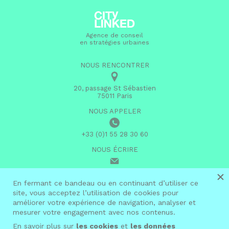
Agence de conseil
en stratégies urbaines
NOUS RENCONTRER
20, passage St Sébastien
75011 Paris
NOUS APPELER
+33 (0)1 55 28 30 60
NOUS ÉCRIRE
×
infos@citylinked.fr
En fermant ce bandeau ou en continuant d’utiliser ce
site, vous acceptez l’utilisation de cookies pour
linkedin
améliorer votre expérience de navigation, analyser et
mesurer votre engagement avec nos contenus.
En savoir plus sur
les cookies
et
les données
© 2026 City Linked