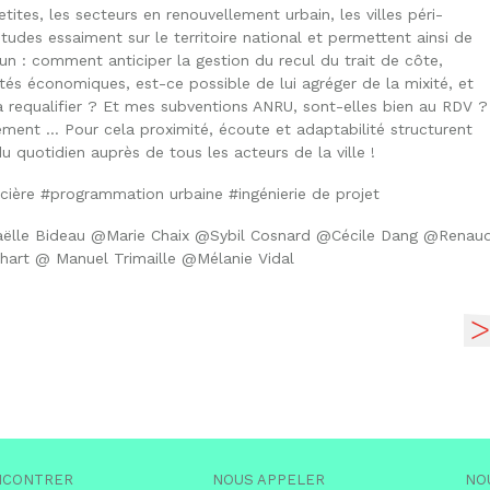
etites, les secteurs en renouvellement urbain, les villes péri-
tudes essaiment sur le territoire national et permettent ainsi de
 : comment anticiper la gestion du recul du trait de côte,
s économiques, est-ce possible de lui agréger de la mixité, et
la requalifier ? Et mes subventions ANRU, sont-elles bien au RDV ?
rement … Pour cela proximité, écoute et adaptabilité structurent
uotidien auprès de tous les acteurs de la ville !
ncière #programmation urbaine #ingénierie de projet
ëlle Bideau @Marie Chaix @Sybil Cosnard @Cécile Dang @Renau
art @ Manuel Trimaille @Mélanie Vidal
NCONTRER
NOUS APPELER
NO