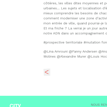
côtières, les villes dites moyennes et p
urbaines… Les sujets et localisation d’é
mieux comprendre les besoins de chacun
comment moderniser une zone d’activité
mon entrée de ville, quand pourrai-je 
Et ma friche ? La verrai je un jour aut
notre ADN dans un accompagnement du q
#prospective territoriale #mutation fo
@Lina Amrouni @Fanny Andersen @Ana
Molines @Alexandre Murer @Louis Hoch
NOUS RE