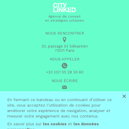
Agence de conseil
en stratégies urbaines
NOUS RENCONTRER
20, passage St Sébastien
75011 Paris
NOUS APPELER
+33 (0)1 55 28 30 60
NOUS ÉCRIRE
×
infos@citylinked.fr
En fermant ce bandeau ou en continuant d’utiliser ce
site, vous acceptez l’utilisation de cookies pour
linkedin
améliorer votre expérience de navigation, analyser et
mesurer votre engagement avec nos contenus.
En savoir plus sur
les cookies
et
les données
© 2026 City Linked