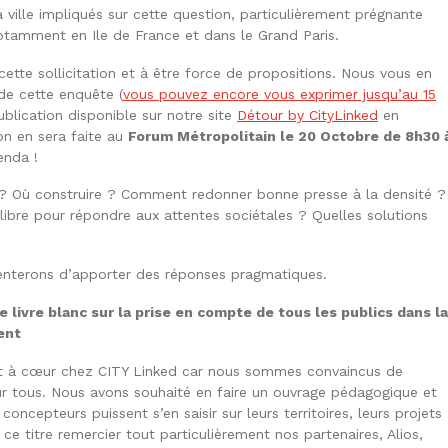
 la ville impliqués sur cette question, particulièrement prégnante
notamment en Ile de France et dans le Grand Paris.
tte sollicitation et à être force de propositions. Nous vous en
de cette enquête (
vous pouvez encore vous exprimer jusqu’au 15
ublication disponible sur notre site
Détour by CityLinked
en
on en sera faite au
Forum Métropolitain le 20 Octobre de 8h30 
enda !
n ? Où construire ? Comment redonner bonne presse à la densité ?
ilibre pour répondre aux attentes sociétales ? Quelles solutions
enterons d’apporter des réponses pragmatiques.
 livre blanc sur la prise en compte de tous les publics dans la
ent
nt à cœur chez CITY Linked car nous sommes convaincus de
ur tous. Nous avons souhaité en faire un ouvrage pédagogique et
oncepteurs puissent s’en saisir sur leurs territoires, leurs projets
ce titre remercier tout particulièrement nos partenaires, Alios,