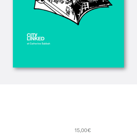
15,00
€