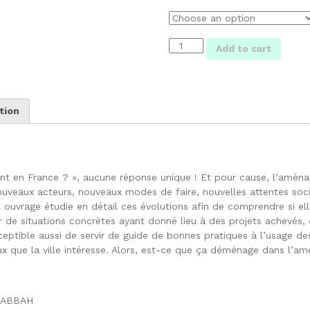
Ça
Add to cart
déménage
dans
l'aménagement
quantity
tion
ent en France ? », aucune réponse unique ! Et pour cause, l’amén
ouveaux acteurs, nouveaux modes de faire, nouvelles attentes soci
ouvrage étudie en détail ces évolutions afin de comprendre si el
tir de situations concrètes ayant donné lieu à des projets achevés, 
eptible aussi de servir de guide de bonnes pratiques à l’usage des
ux que la ville intéresse. Alors, est-ce que ça déménage dans l’
 SABBAH