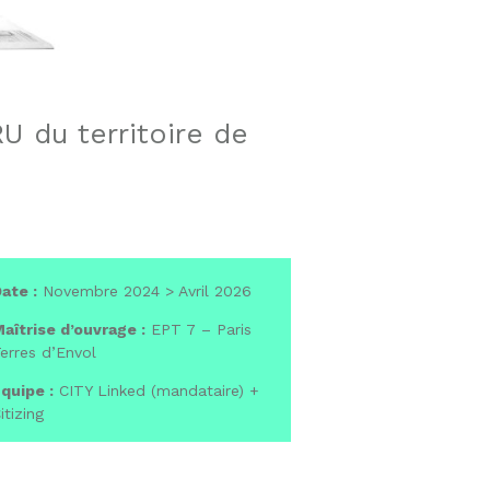
U du territoire de
ate :
Novembre 2024 > Avril 2026
aîtrise d’ouvrage :
EPT 7 – Paris
erres d’Envol
quipe :
CITY Linked (mandataire) +
itizing