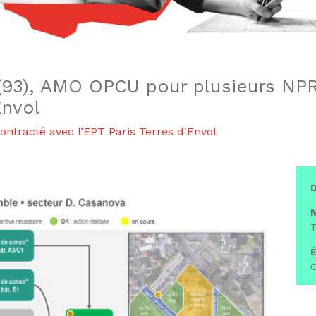
 (93), AMO OPCU pour plusieurs NPR
Envol
ntracté avec l’EPT Paris Terres d’Envol
D
M
T
É
C