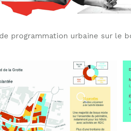
 de programmation urbaine sur le b
D
M
L
É
A
L
+