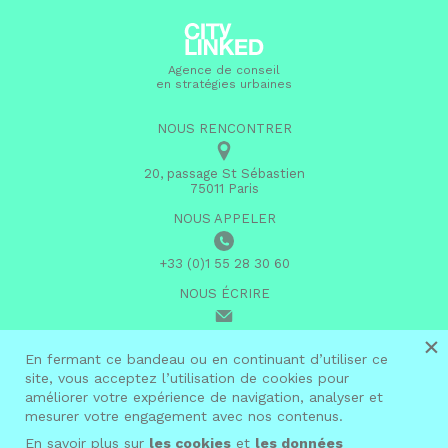
Agence de conseil
en stratégies urbaines
NOUS RENCONTRER
20, passage St Sébastien
75011 Paris
NOUS APPELER
+33 (0)1 55 28 30 60
NOUS ÉCRIRE
×
infos@citylinked.fr
En fermant ce bandeau ou en continuant d’utiliser ce
site, vous acceptez l’utilisation de cookies pour
linkedin
améliorer votre expérience de navigation, analyser et
mesurer votre engagement avec nos contenus.
En savoir plus sur
les cookies
et
les données
© 2026 City Linked