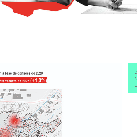
D
M
É