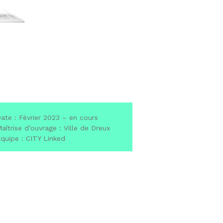
ate : Février 2023 – en cours
aîtrise d’ouvrage : Ville de Dreux
quipe : CITY Linked