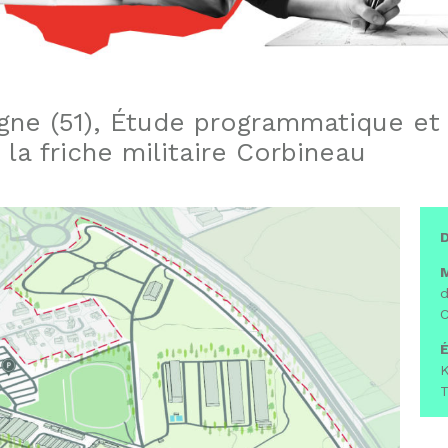
e (51), Étude programmatique et 
 la friche militaire Corbineau
D
M
d
É
K
T