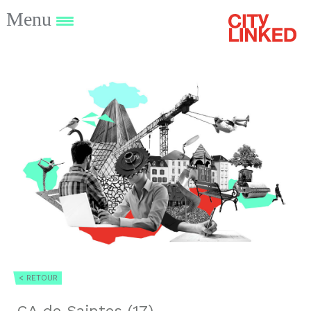
Menu
< RETOUR
CA de Saintes (17)