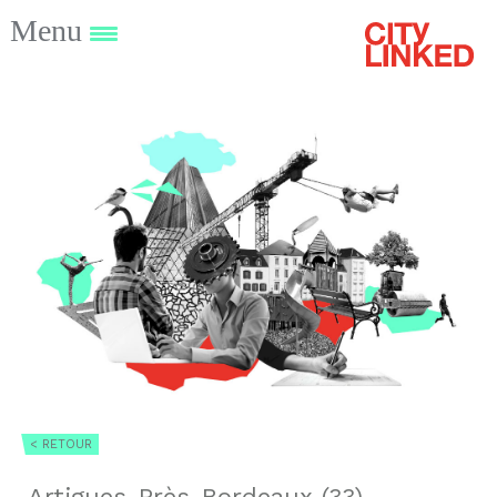
Menu
< RETOUR
Artigues-Près-Bordeaux (33)