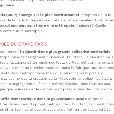
opulaire
.
is (MGP) émerge sur le plan institutionnel
(adoption de la loi
s de la loi NOTRe), ces résultats électoraux révèlent tout l’enje
rance.
Comment construire une métropole inclusive
? Quelle
ns cette future Métropole ?
POLE DU GRAND PARIS
t notamment
l’objectif d’une plus grande solidarité territoriale
.
tropolitaine fait largement consensus. Pourtant, la question de s
es crispations, où les égoïsmes locaux s’illustrent comme autant
ive. On a donc un premier paradoxe dans le fait que tout le mond
 institution métropolitaine mais que personne n’est prêt à y
Mansat estime que la création de la Métropole va obliger les élus à
t de la ségrégation à l’échelle métropolitaine. Dans tous les cas,
ger que si les uns et les autres sont prêts à faire des compromis.
ouffle démocratique dans la gouvernance locale
s’impose
réside au cœur du projet métropolitain. Pourtant, la constructio
us ultra-technocratique, et suscite de fait, un très faible intérêt