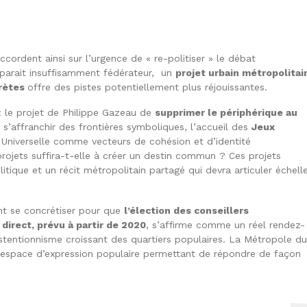
cordent ainsi sur l’urgence de « re-politiser » le débat
el parait insuffisamment fédérateur, un
projet urbain métropolitai
crètes
offre des pistes potentiellement plus réjouissantes.
 : le projet de Philippe Gazeau de
supprimer le périphérique au
r s’affranchir des frontières symboliques, l’accueil des
Jeux
 Universelle comme vecteurs de cohésion et d’identité
ojets suffira-t-elle à créer un destin commun ? Ces projets
itique et un récit métropolitain partagé qui devra articuler échell
nt se concrétiser pour que
l’élection des conseillers
direct, prévu à partir de 2020
, s’affirme comme un réel rendez-
tentionnisme croissant des quartiers populaires. La Métropole du
l espace d’expression populaire permettant de répondre de façon