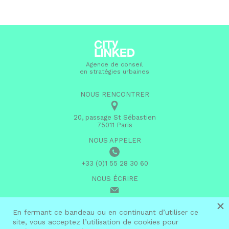
Agence de conseil
en stratégies urbaines
NOUS RENCONTRER
20, passage St Sébastien
75011 Paris
NOUS APPELER
+33 (0)1 55 28 30 60
NOUS ÉCRIRE
×
infos@citylinked.fr
En fermant ce bandeau ou en continuant d’utiliser ce
site, vous acceptez l’utilisation de cookies pour
linkedin