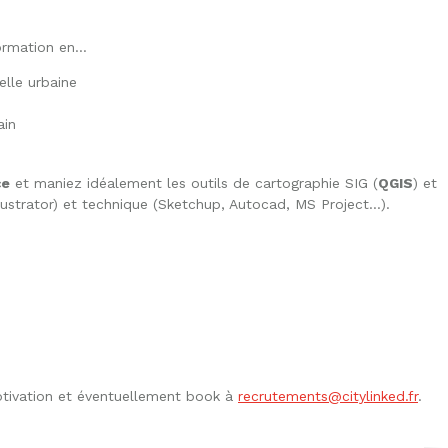
ormation en…
elle urbaine
ain
ce
et maniez idéalement les outils de cartographie SIG (
QGIS
) et
llustrator) et technique (Sketchup, Autocad, MS Project…).
tivation et éventuellement book à
recrutements@citylinked.fr
.