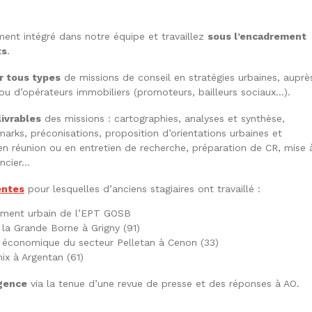
ment intégré dans notre équipe et travaillez
sous l’encadrement
ts
.
ur tous types
de missions de conseil en stratégies urbaines, auprè
 ou d’opérateurs immobiliers (promoteurs, bailleurs sociaux…).
livrables
des missions : cartographies, analyses et synthèse,
arks, préconisations, proposition d’orientations urbaines et
 en réunion ou en entretien de recherche, préparation de CR, mise 
ancier…
entes
pour lesquelles d’anciens stagiaires ont travaillé :
lement urbain de l’EPT GOSB
la Grande Borne à Grigny (91)
 économique du secteur Pelletan à Cenon (33)
ix à Argentan (61)
agence
via la tenue d’une revue de presse et des réponses à AO.