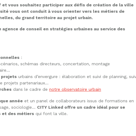
et vous souhaitez participer aux défis de création de la ville
sité vous ont conduit à vous orienter vers les métiers de
lles, du grand territoire au projet urbain.
 agence de conseil en stratégies urbaines au service des
ionnelles
:
 scénarios, schémas directeurs, concertation, montage
aire…
 projets
urbains d’envergure : élaboration et suivi de planning, suiv
e projets partenariaux…
rches
dans le cadre de
notre observatoire urbain
aque année
et un panel de collaborateurs issus de formations en
ysage, sociologie…
CITY Linked offre un cadre idéal pour se
s et des métiers
qui font la ville.