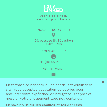
Agence de conseil
en stratégies urbaines
NOUS RENCONTRER
20, passage St Sébastien
75011 Paris
NOUS APPELER
+33 (0)1 55 28 30 60
NOUS ÉCRIRE
×
infos@citylinked.fr
En fermant ce bandeau ou en continuant d’utiliser ce
site, vous acceptez l’utilisation de cookies pour
linkedin
améliorer votre expérience de navigation, analyser et
mesurer votre engagement avec nos contenus.
En savoir plus sur
les cookies
et
les données
© 2026 City Linked