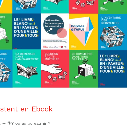
istent en Ebook
️ ☀️ 🌴? ou au bureau 💼 ?